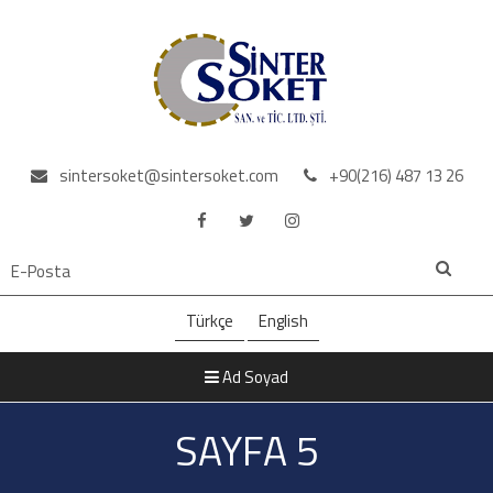
sintersoket@sintersoket.com
+90(216) 487 13 26
Türkçe
English
Ad Soyad
SAYFA 5